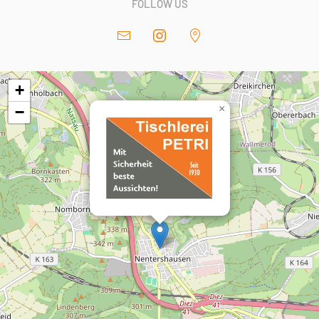
FOLLOW US
+
×
−