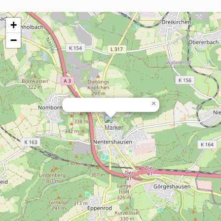
+
−
×